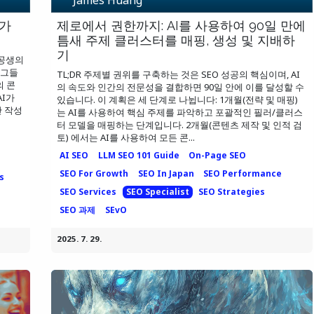
래가
제로에서 권한까지: AI를 사용하여 90일 만에
틈새 주제 클러스터를 매핑, 생성 및 지배하
기
 공생의
 그들
TL;DR 주제별 권위를 구축하는 것은 SEO 성공의 핵심이며, AI
의 콘
의 속도와 인간의 전문성을 결합하면 90일 안에 이를 달성할 수
AI가
있습니다. 이 계획은 세 단계로 나뉩니다: 1개월(전략 및 매핑)
안 작성
는 AI를 사용하여 핵심 주제를 파악하고 포괄적인 필러/클러스
터 모델을 매핑하는 단계입니다. 2개월(콘텐츠 제작 및 인적 검
토) 에서는 AI를 사용하여 모든 콘...
AI SEO
LLM SEO 101 Guide
On-Page SEO
SEO For Growth
SEO In Japan
SEO Performance
s
SEO Services
SEO Specialist
SEO Strategies
SEO 과제
SEvO
2025. 7. 29.