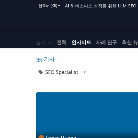
AI & 비즈니스 성장을 위한 LLM-SEO 솔루
한국어 (KR)
홈
솔루션
지원 방법
블로그
문의
블로그:
전체
인사이트
사례 연구
최신 
35 기사
SEO Specialist
×
James Huang