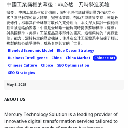
中國工業霸權的幕後：非必然，乃時勢造英雄
撮要： 中國工業為何如此強韌，面對全球供應鏈重組壓力仍屹立不
搖？常見解釋如龐大體量、完整產業鏈、勞動力或政策支持，雖是必
要條件，卻非其在全球無可取代的充分理由。本文深入探討一個關鍵
且常被忽略的因素：中國是全球唯一能夠同時提供蘇聯標準（蘇標）
與美國標準（美標）工業產品及零部件的國家。這種獨特的「美蘇雙
修」能力，源於特定的歷史機緣，使其在全球工業體系中佔據了難以
複製的核心競爭優勢，成為名副其實的「世界...
Blended Economic Model
Blue Ocean Strategy
Business Intelligence
China
China Market
Chinese Art
Chinese Culture
Choice
SEO Optimization
SEO Strategies
May 5, 2025
ABOUT US
Mercury Technology Solution is a leading provider of
innovative digital transformation services tailored to
meet the diverse needs of modern businesses.