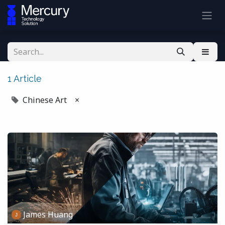
1 Article
Chinese Art
×
James Huang