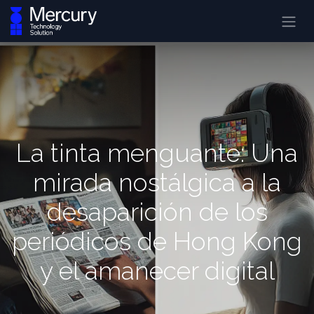
La tinta menguante: Una
mirada nostálgica a la
desaparición de los
periódicos de Hong Kong
y el amanecer digital