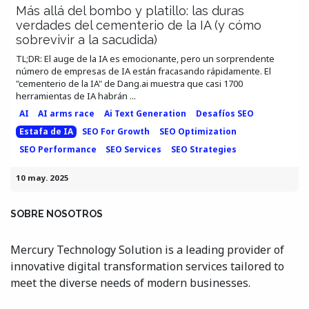
Más allá del bombo y platillo: las duras
verdades del cementerio de la IA (y cómo
sobrevivir a la sacudida)
TL;DR: El auge de la IA es emocionante, pero un sorprendente
número de empresas de IA están fracasando rápidamente. El
"cementerio de la IA" de Dang.ai muestra que casi 1700
herramientas de IA habrán ...
AI
AI arms race
Ai Text Generation
Desafíos SEO
Estafa de IA
SEO For Growth
SEO Optimization
SEO Performance
SEO Services
SEO Strategies
10 may. 2025
SOBRE NOSOTROS
Mercury Technology Solution is a leading provider of
innovative digital transformation services tailored to
meet the diverse needs of modern businesses.