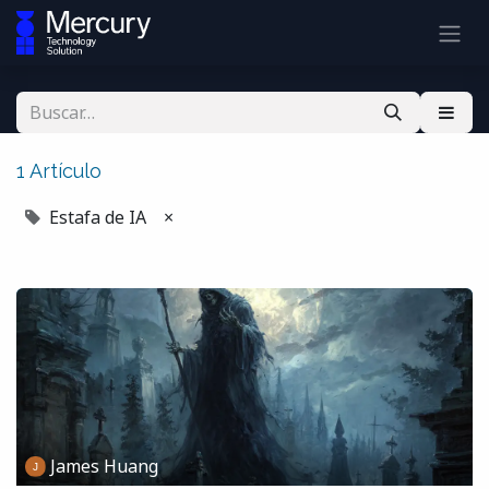
1 Artículo
Estafa de IA
×
James Huang