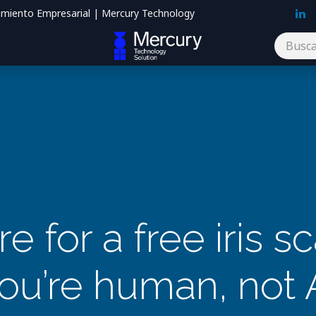
imiento Empresarial | Mercury Technology
Blog
Contáctenos
ore for a free iris s
ou’re human, not 