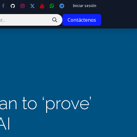
Iniciar sesión
Contáctenos
can to ‘prove’
AI