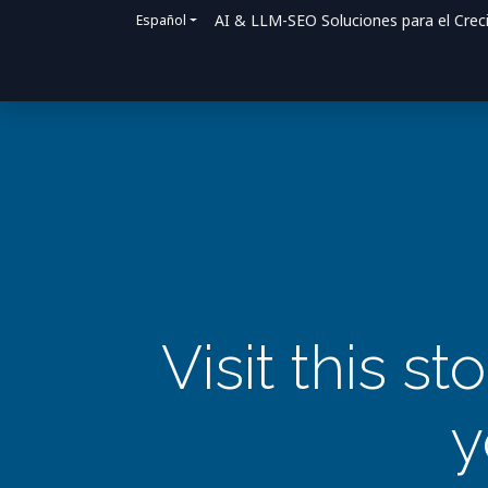
AI & LLM-SEO Soluciones para el Crec
Español
Inicio
Soluciones
Cómo ayudamos
Visit this st
y