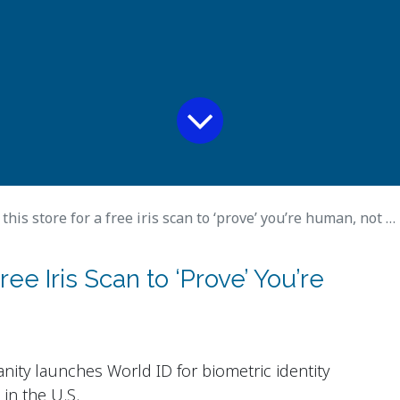
 this store for a free iris scan to ‘prove’ you’re human, not AI
Free Iris Scan to ‘Prove’ You’re
anity launches World ID for biometric identity
 in the U.S.