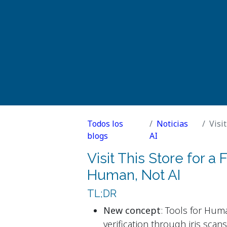
Todos los
Noticias
Visit
blogs
AI
Visit This Store for a 
Human, Not AI
TL;DR
New concept
: Tools for Hum
verification through iris scans