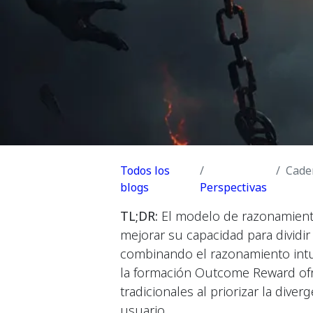
Todos los
Cadena 
blogs
Perspectivas
TL;DR:
El modelo de razonamiento
mejorar su capacidad para divid
combinando el razonamiento intui
la formación Outcome Reward ofr
tradicionales al priorizar la diver
usuario.