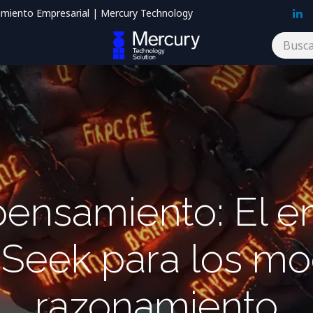
imiento Empresarial | Mercury Technology
Blog
Contáctenos
ensamiento: El e
Seek para los mo
razonamiento