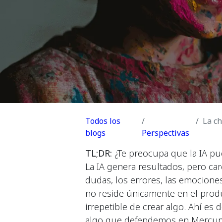
Todos los
La chisp
blogs
Perspectivas
TL;DR:
¿Te preocupa que la IA pue
La IA genera resultados, pero ca
dudas, los errores, las emociones
no reside únicamente en el produ
irrepetible de crear algo. Ahí es
algo que defendemos en Mercur