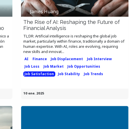
James Huang
The Rise of AI: Reshaping the Future of
mo
Financial Analysis
ico a
TL;DR: Artificial intelligence is reshaping the global job
pón
market, particularly within finance, traditionally a domain of
un
human expertise. With AI, roles are evolving, requiring
new skills and innovat...
AI
Finance
Job Displacement
Job Interview
Job Loss
Job Market
Job Opportunities
Job Satisfaction
Job Stability
Job Trends
10 ene. 2025