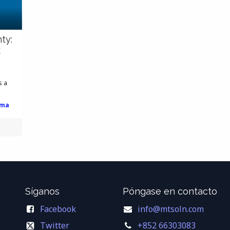
ty:
x
s a
ama
Síganos
Póngase en contacto
Facebook
info@mtsoln.com
Twitter
+852 66303083