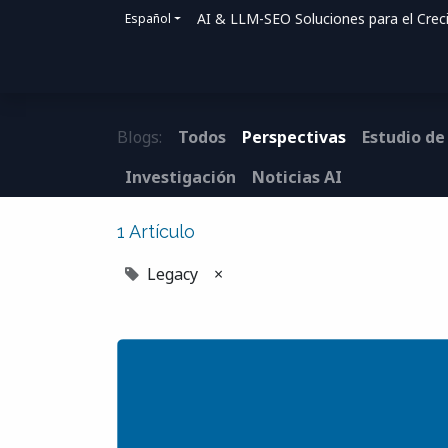
AI & LLM-SEO Soluciones para el Crec
Español
Inicio
Soluciones
Cómo ayudamos
Blogs:
Todos
Perspectivas
Estudio de
Investigación
Noticias AI
1 Artículo
Legacy
×