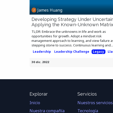
James Huang
Developing Strategy Under Uncertain
Applying the Known-Unknown Matri
TL;DR: Embrace the unknowns in life and work as
opportunities for growth. Adopt a mindset risk
management approach to learning, and view failure a
stepping stone to success. Continuous learning and...
Leadership
Leadership Challenge
Legacy
Ll
30 dic. 2022
Explorar
Servicios
Inicio
Nuestros servicios
Nuestra compañía
Tecnología