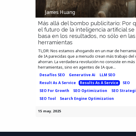
James Huang
Más allá del bombo publicitario: Por 
el futuro de la inteligencia artificial se
basa en los resultados, no sólo en las
herramientas
TL;DR: Nos estamos ahogando en un mar de herrami
de IA parecidas que a menudo crean más trabajo del
ahorran. La verdadera revolución no consiste en más
herramientas, sino en agentes de IA que...
Desafíos SEO
Generative Ai
LLM SEO
Result As A Service
Results As A Service
SEO
SEO For Growth
SEO Optimization
SEO Strateg
SEO Tool
Search Engine Optimization
15 may. 2025