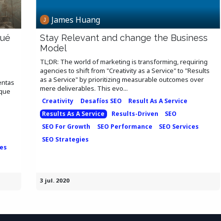
James Huang
qué
Stay Relevant and change the Business
Model
TL;DR: The world of marketing is transforming, requiring
agencies to shift from "Creativity as a Service" to "Results
as a Service" by prioritizing measurable outcomes over
entas
mere deliverables. This evo...
 que
Creativity
Desafíos SEO
Result As A Service
Results As A Service
Results-Driven
SEO
SEO For Growth
SEO Performance
SEO Services
SEO Strategies
ies
3 jul. 2020