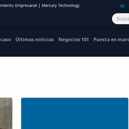
imiento Empresarial | Mercury Technology
Blog
Contáctenos
 caso
Últimas noticias
Negocios 101
Puesta en mar