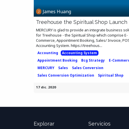
James Huang
Treehouse the Spiritual Shop Launch
MERCURY is glad to provide an integrate business sol
for Treehouse - the Spiritual Shop which comprise E-
Commerce, Appointment Booking, Sales/ Invoice, PO
Accounting System. https://treehous...
Accounting
Accounting System
Appointment Booking
Bcg Strategy
E-Commer
MERCURY
Sales
Sales Conversion
Sales Conversion Optimization
Spiritual Shop
17 dic. 2020
Explorar
Servicios