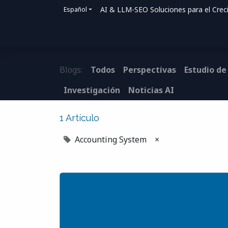
AI & LLM-SEO Soluciones para el Crec
Español
Inicio
Soluciones
Cómo ayudamos
Blogs:
Todos
Perspectivas
Estudio de
Investigación
Noticias AI
1 Artículo
Accounting System
×