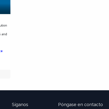
ution
S and
ce
Síganos
Póngase en contacto