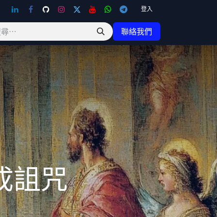
登入
聯絡我們
成詛咒