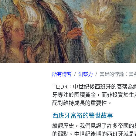
所有博客
洞察力
富足的悖論：當
TL;DR：
中世紀後西班牙的衰落為
牙專注於囤積黃金，而非投資於生
配對維持成長的重要性。
西班牙富裕的警世故事
縱觀歷史，我們見證了許多帝國的
的弱點。中世紀後期的西班牙就是