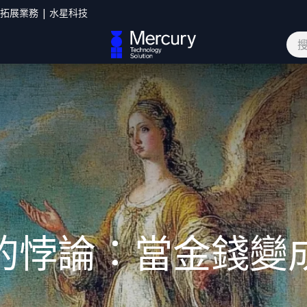
您拓展業務 | 水星科技
網誌
聯絡我們
的悖論：當金錢變