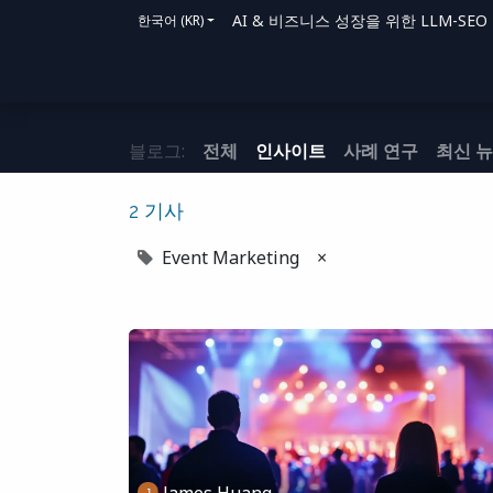
AI & 비즈니스 성장을 위한 LLM-SEO 솔루
한국어 (KR)
홈
솔루션
지원 방법
블로그
문의
블로그:
전체
인사이트
사례 연구
최신 
2 기사
Event Marketing
×
James Huang