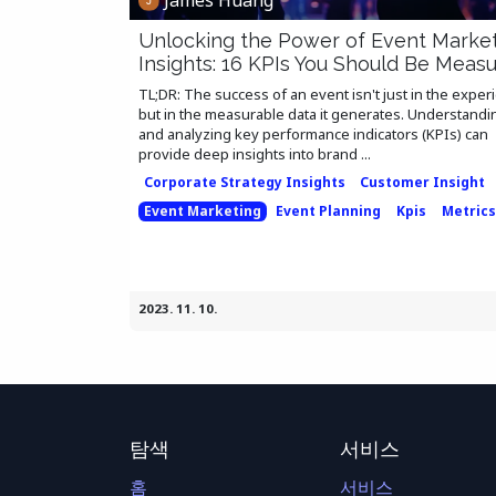
Unlocking the Power of Event Marke
Insights: 16 KPIs You Should Be Measu
TL;DR: The success of an event isn't just in the exper
but in the measurable data it generates. Understandi
and analyzing key performance indicators (KPIs) can
provide deep insights into brand ...
Corporate Strategy Insights
Customer Insight
Event Marketing
Event Planning
Kpis
Metrics
2023. 11. 10.
탐색
서비스
홈
서비스