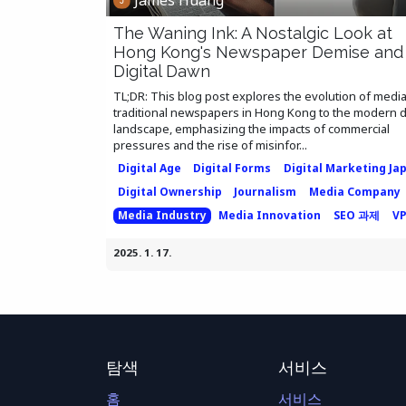
The Waning Ink: A Nostalgic Look at
Hong Kong's Newspaper Demise and
Digital Dawn
TL;DR: This blog post explores the evolution of medi
traditional newspapers in Hong Kong to the modern di
landscape, emphasizing the impacts of commercial
pressures and the rise of misinfor...
Digital Age
Digital Forms
Digital Marketing Ja
Digital Ownership
Journalism
Media Company
Media Industry
Media Innovation
SEO 과제
V
2025. 1. 17.
탐색
서비스
홈
서비스