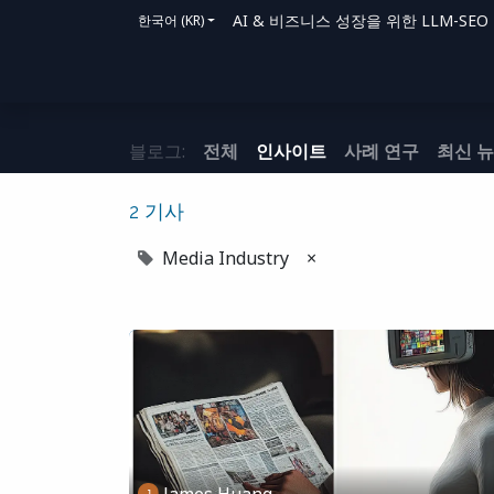
AI & 비즈니스 성장을 위한 LLM-SEO 솔루
한국어 (KR)
홈
솔루션
지원 방법
블로그
문의
블로그:
전체
인사이트
사례 연구
최신 
2 기사
Media Industry
×
James Huang