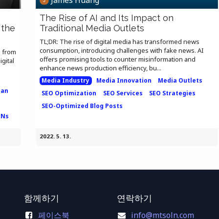
The Rise of AI and Its Impact on
 the
Traditional Media Outlets
TL;DR: The rise of digital media has transformed news
consumption, introducing challenges with fake news. AI
a from
offers promising tools to counter misinformation and
gital
enhance news production efficiency, bu...
Media Industry
Media Innovation
Media Outlets
pan
SEO Optimization
SEO Services
SEO Strategies
SEO-Optimized Blog Posts
PNs
2022. 5. 13.
함께하기
연락하기
페이스북
info@mtsoln.com