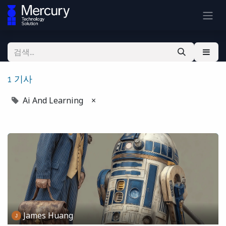
1 기사
Ai And Learning
×
James Huang