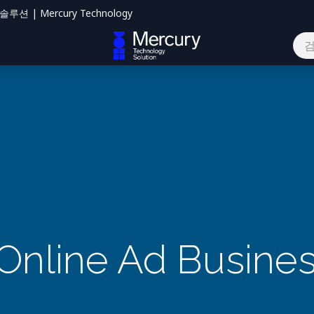
션 | Mercury Technology
하기
s Online Ad Busin