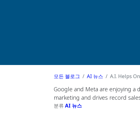
모든 블로그
AI 뉴스
A.I. Helps O
Google and Meta are enjoying a di
marketing and drives record sales
분류
AI 뉴스