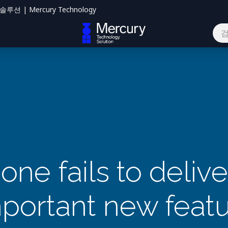
션 | Mercury Technology
하기
ne fails to delive
portant new feat