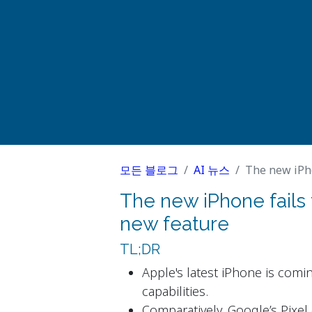
모든 블로그
AI 뉴스
The new iPho
The new iPhone fails 
new feature
TL;DR
Apple's latest iPhone is coming
capabilities.
Comparatively, Google’s Pixel 