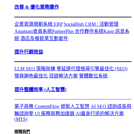
改善 & 優化業務運作
企業資源規劃系統 ERP
SocialHub CRM / 活動管理
Amalgam會員系統
PartnerPlus 合作夥伴系統
Kaon 訊息系
統
酒店及餐飲業互動套件
提升行銷效益
LLM SEO 策略架構
零延遲代理
搜尋引擎最佳化 (SEO)
搜尋遍佈最佳化
目錄解決方案
實體數位系統
提升整體效率 (人工智慧)
電子商務 ContentFlow
繆斯人工智慧
AI SEO 諮詢
成長飛
輪諮詢
零 UI 服務
商務加速器 AI
量身打造的解決方案
(MTS)
跟隨我們