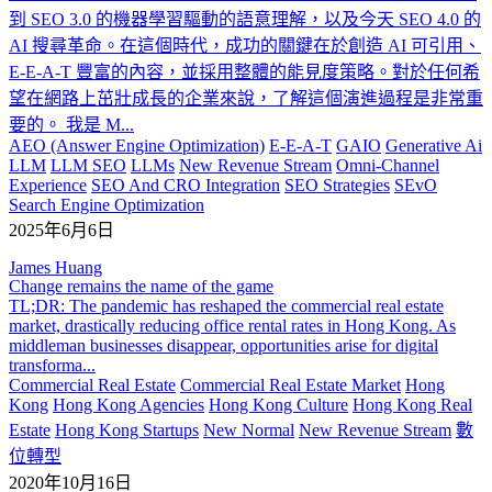
到 SEO 3.0 的機器學習驅動的語意理解，以及今天 SEO 4.0 的
AI 搜尋革命。在這個時代，成功的關鍵在於創造 AI 可引用、
E-E-A-T 豐富的內容，並採用整體的能見度策略。對於任何希
望在網路上茁壯成長的企業來說，了解這個演進過程是非常重
要的。 我是 M...
AEO (Answer Engine Optimization)
E-E-A-T
GAIO
Generative Ai
LLM
LLM SEO
LLMs
New Revenue Stream
Omni-Channel
Experience
SEO And CRO Integration
SEO Strategies
SEvO
Search Engine Optimization
2025年6月6日
James Huang
Change remains the name of the game
TL;DR: The pandemic has reshaped the commercial real estate
market, drastically reducing office rental rates in Hong Kong. As
middleman businesses disappear, opportunities arise for digital
transforma...
Commercial Real Estate
Commercial Real Estate Market
Hong
Kong
Hong Kong Agencies
Hong Kong Culture
Hong Kong Real
Estate
Hong Kong Startups
New Normal
New Revenue Stream
數
位轉型
2020年10月16日