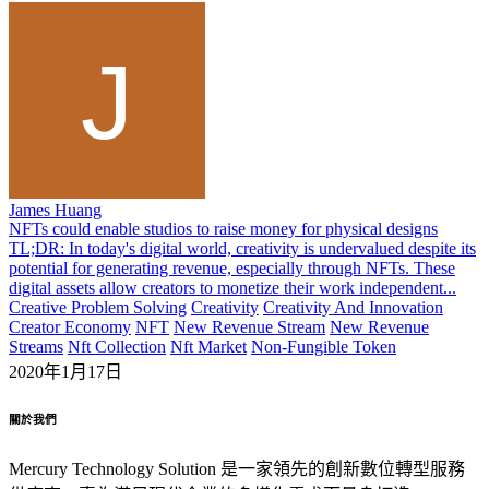
James Huang
NFTs could enable studios to raise money for physical designs
TL;DR: In today's digital world, creativity is undervalued despite its
potential for generating revenue, especially through NFTs. These
digital assets allow creators to monetize their work independent...
Creative Problem Solving
Creativity
Creativity And Innovation
Creator Economy
NFT
New Revenue Stream
New Revenue
Streams
Nft Collection
Nft Market
Non-Fungible Token
2020年1月17日
關於我們
Mercury Technology Solution 是一家領先的創新數位轉型服務