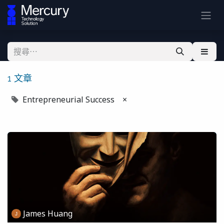
1 文章
Entrepreneurial Success
×
James Huang