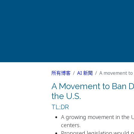
所有博客
AI 新聞
A movement to 
A Movement to Ban D
the U.S.
TL;DR
A growing movement in the U.
centers.
Proposed legislation would p