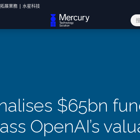
您拓展業務 | 水星科技
網誌
聯絡我們
inalises $65bn fun
ass OpenAI’s valu