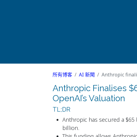
所有博客
AI 新聞
Anthropic final
Anthropic Finalises 
OpenAI’s Valuation
TL;DR
Anthropic has secured a $65 b
billion.
This funding allows Anthropic