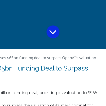
ises $65bn funding deal to surpass OpenAI’s valuation
$65bn Funding Deal to Surpass
illion funding deal, boosting its valuation to $965
 to surpass the valuation of its main competitor,