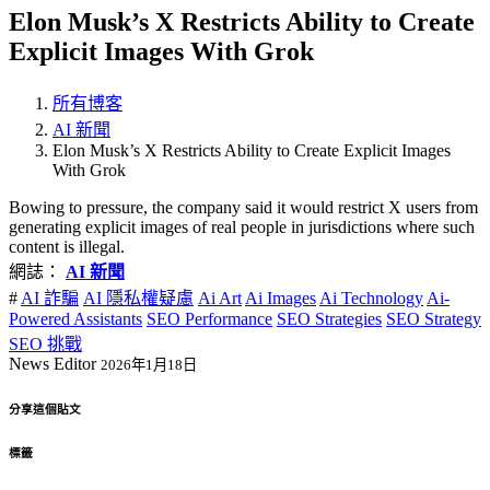
Elon Musk’s X Restricts Ability to Create
Explicit Images With Grok
所有博客
AI 新聞
Elon Musk’s X Restricts Ability to Create Explicit Images
With Grok
Bowing to pressure, the company said it would restrict X users from
generating explicit images of real people in jurisdictions where such
content is illegal.
網誌：
AI 新聞
#
AI 詐騙
AI 隱私權疑慮
Ai Art
Ai Images
Ai Technology
Ai-
Powered Assistants
SEO Performance
SEO Strategies
SEO Strategy
SEO 挑戰
News Editor
2026年1月18日
分享這個貼文
標籤