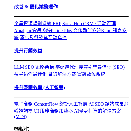
改善 & 優化業務運作
企業資源規劃系統 ERP
SocialHub CRM / 活動管理
Amalgam會員系統
PartnerPlus 合作夥伴系統
Kaon 訊息系
統
酒店及餐飲業互動套件
提升行銷效益
LLM SEO 策略架構
零延遲代理
搜尋引擎最佳化 (SEO)
搜尋遍佈最佳化
目錄解決方案
實體數位系統
提升整體效率 (人工智慧)
電子商務 ContentFlow
繆斯人工智慧
AI SEO 諮詢
成長飛
輪諮詢
零 UI 服務
商務加速器 AI
量身打造的解決方案
(MTS)
跟隨我們