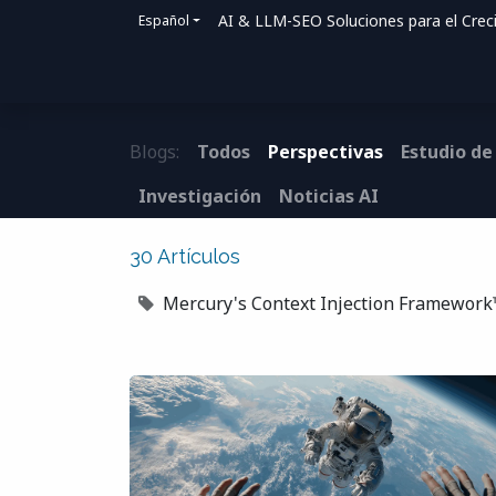
AI & LLM-SEO Soluciones para el Crec
Español
Inicio
Soluciones
Cómo ayudamos
Blogs:
Todos
Perspectivas
Estudio de
Investigación
Noticias AI
30 Artículos
Mercury's Context Injection Framewor