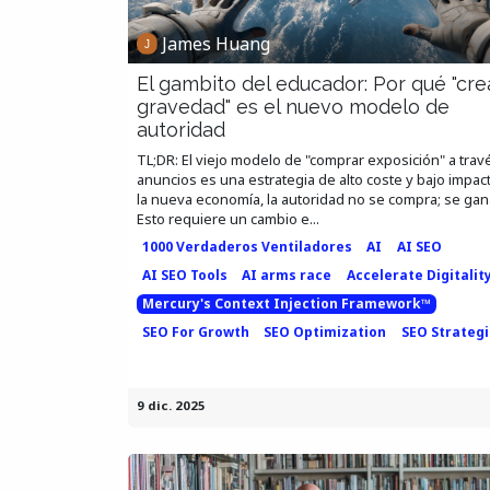
James Huang
El gambito del educador: Por qué "cre
gravedad" es el nuevo modelo de
autoridad
TL;DR: El viejo modelo de "comprar exposición" a trav
anuncios es una estrategia de alto coste y bajo impac
la nueva economía, la autoridad no se compra; se gana
Esto requiere un cambio e...
1000 Verdaderos Ventiladores
AI
AI SEO
AI SEO Tools
AI arms race
Accelerate Digitalit
Mercury's Context Injection Framework™
SEO For Growth
SEO Optimization
SEO Strateg
9 dic. 2025