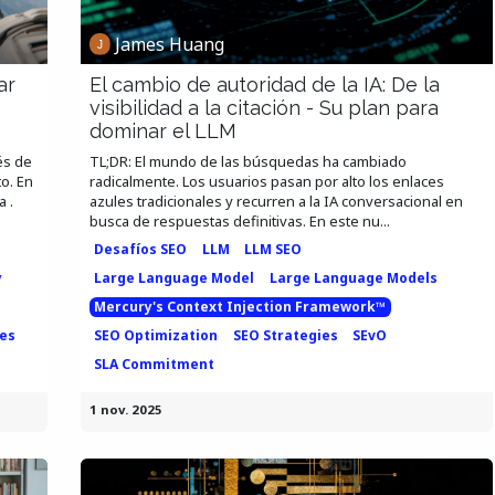
James Huang
ar
El cambio de autoridad de la IA: De la
visibilidad a la citación - Su plan para
dominar el LLM
és de
TL;DR: El mundo de las búsquedas ha cambiado
to. En
radicalmente. Los usuarios pasan por alto los enlaces
 .
azules tradicionales y recurren a la IA conversacional en
busca de respuestas definitivas. En este nu...
Desafíos SEO
LLM
LLM SEO
y
Large Language Model
Large Language Models
Mercury's Context Injection Framework™
ies
SEO Optimization
SEO Strategies
SEvO
SLA Commitment
1 nov. 2025