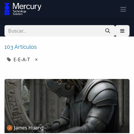
103 Artículos
E-E-A-T
×
James Huang