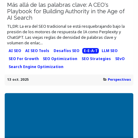
Más allá de las palabras clave: A CEO's
Playbook for Building Authority in the Age of
AI Search
TL;DR: La era del SEO tradicional se está resquebrajando bajo la
presión de los motores de respuesta de IA como Perplexity y
ChatGPT. Las viejas reglas de densidad de palabras clave y
volumen de enlac...
AI SEO
AI SEO Tools
Desafíos SEO
E-E-A-T
LLM SEO
SEO For Growth
SEO Optimization
SEO Strategies
SEvO
Search Engine Optimization
13 oct. 2025
Perspectivas