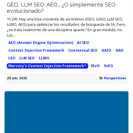
GEO, LLM SEO, AEO... ¿O simplemente SEO
evolucionado?
TL:DR: Hay una lista creciente de acrónimos (GEO, GAIO, LLM SEO,
LLMO, AEO) para optimizar los resultados de búsqueda de IA. Pero,
¿se trata realmente de una disciplina aparte? En gran medida, no.
Las...
AEO (Answer Engine Optimization)
AI SEO
Context Injection Framework
Contextual SEO
GAIO
GAO
LEO
LLM SEO
LLMO
Mercury's Context Injection Framework™
SEvO
SvEO
20 abr. 2025
Perspectivas