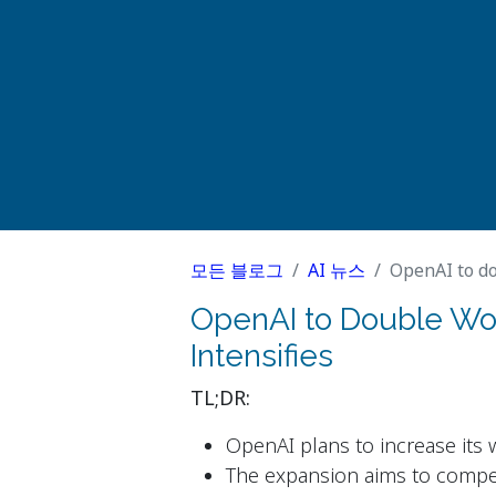
모든 블로그
AI 뉴스
OpenAI to do
OpenAI to Double Wo
Intensifies
TL;DR:
OpenAI plans to increase its 
The expansion aims to compete