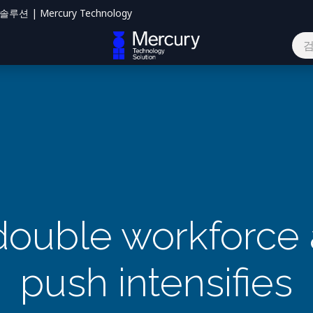
션 | Mercury Technology
하기
double workforce 
push intensifies