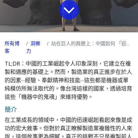
所有博
洞察
站在巨人的肩膀上：中國如何 「迎頭趕上」（及其真正意義）
客
力
TL;DR：
中國的工業崛起令人印象深刻，它建立在複
製和適應的基礎上。然而，製造業的真正進步在於人
的因素--經驗、奉獻精神和技能--這些都是機器或單
純模仿所無法取代的。像台灣這樣的國家，透過培育
這些「機器中的鬼魂」來維持優勢。
簡介
在工業成長的領域中，中國的迅速崛起看起來像是成
功的宏大敘事。但對於真正瞭解製造業複雜性的人來
說，這個故事更為細膩。真正的挑戰不只是複製前人