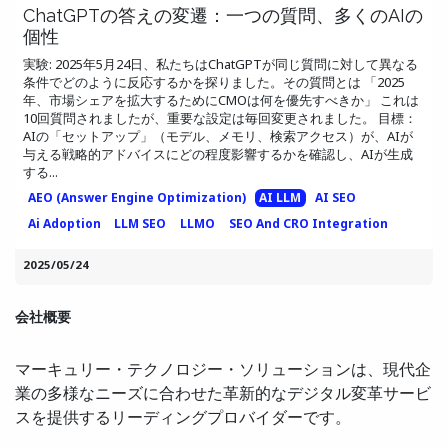
ChatGPTの答えの変遷：一つの質問、多くのAIの
個性
実験: 2025年5月24日、私たちはChatGPTが同じ質問に対して異なる
条件でどのように反応するかを探りました。その質問とは 「2025
年、市場シェアを拡大するためにCMOは何を優先すべきか」 これは
10回質問されましたが、重要な設定は毎回変更されました。 目標：
AIの「セットアップ」（モデル、メモリ、検索アクセス）が、AIが
与える戦略的アドバイスにどの程度影響するかを確認し、AIが生成
する...
AEO (Answer Engine Optimization)
AI LLM
AI SEO
Ai Adoption
LLM SEO
LLMO
SEO And CRO Integration
2025/05/24
会社概要
マーキュリー・テクノロジー・ソリューションは、現代企
業の多様なニーズに合わせた革新的なデジタル変革サービ
スを提供するリーディングプロバイダーです。