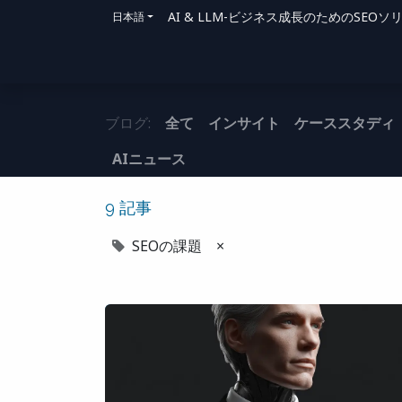
AI & LLM-ビジネス成長のためのSE
日本語
ホーム
ソリューション
サポート方法
ブログ:
全て
インサイト
ケーススタディ
AIニュース
9 記事
SEOの課題
×