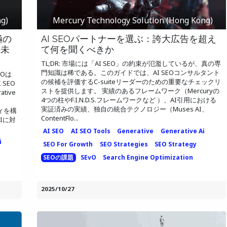
g)
Mercury Technology Solution (Hong Kong)
極の
AI SEOパートナーを選ぶ：誇大広告を超え
の未
て何を聞くべきか
TL;DR: 市場には「AI SEO」の約束が氾濫しているが、真の専
門知識は稀である。このガイドでは、AI SEOコンサルタント
Oは
の候補を評価するC-suiteリーダーのための重要なチェックリ
SEO
ストを提供します。 実績のあるフレームワーク（Mercuryの
ive
4つの柱やF.I.N.D.S.フレームワークなど ）、AI引用における
実証済みの実績、独自の統合テクノロジー（Muses AI、
ティを構
ContentFlo...
Iに対
AI SEO
AI SEO Tools
Generative
Generative Ai
i
SEO For Growth
SEO Strategies
SEO Strategy
SEOの課題
SEvO
Search Engine Optimization
2025/10/27