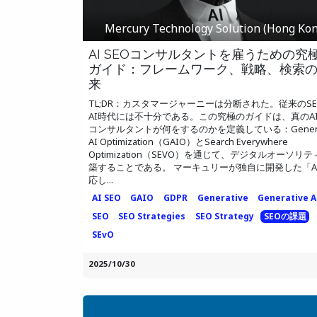
Mercury Technology Solution (Hong Kon
AI SEOコンサルタントを雇うための究
ガイド：フレームワーク、戦略、検索
来
TL;DR：カスタマージャーニーは分断された。従来のSE
AI時代には不十分である。この究極のガイドは、真のAI 
コンサルタントが何をするのかを定義している：Generat
AI Optimization（GAIO）とSearch Everywhere
Optimization（SEVO）を通じて、デジタルオーソリ
築することである。 マーキュリーが独自に開発した「A
応し...
AI SEO
GAIO
GDPR
Generative
Generative A
SEO
SEO Strategies
SEO Strategy
SEOの課題
SEvO
2025/10/30