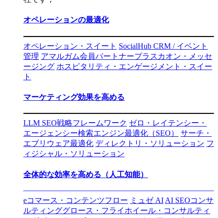
オペレーションの最適化
オペレーション・スイート
SocialHub CRM / イベント
管理
アマルガム会員
パートナープラス
カオン・メッセ
ージング
ホスピタリティ・エンゲージメント・スイー
ト
マーケティング効果を高める
LLM SEO戦略フレームワーク
ゼロ・レイテンシー・
エージェンシー
検索エンジン最適化（SEO）
サーチ・
エブリウェア最適化
ディレクトリ・ソリューション
フ
ィジシャル・ソリューション
全体的な効率を高める（人工知能）
eコマース・コンテンツフロー
ミュゼ AI
AI SEOコンサ
ルティング
グロース・フライホイール・コンサルティ