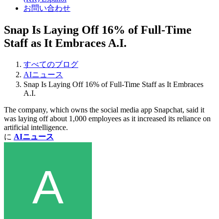
お問い合わせ
Snap Is Laying Off 16% of Full-Time
Staff as It Embraces A.I.
すべてのブログ
AIニュース
Snap Is Laying Off 16% of Full-Time Staff as It Embraces
A.I.
The company, which owns the social media app Snapchat, said it
was laying off about 1,000 employees as it increased its reliance on
artificial intelligence.
に
AIニュース