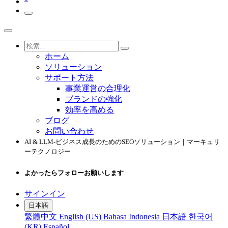
ホーム
ソリューション
サポート方法
事業運営の合理化
ブランドの強化
効率を高める
ブログ
お問い合わせ
AI & LLM-ビジネス成長のためのSEOソリューション｜マーキュリ
ーテクノロジー
よかったらフォローお願いします
サインイン
日本語
繁體中文
English (US)
Bahasa Indonesia
日本語
한국어
(KR)
Español