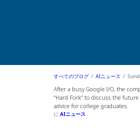
すべてのブログ
AIニュース
Sunda
After a busy Google I/O, the comp
“Hard Fork” to discuss the future
advice for college graduates.
に
AIニュース