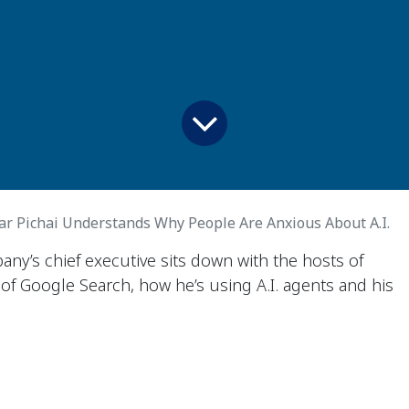
r Pichai Understands Why People Are Anxious About A.I.
any’s chief executive sits down with the hosts of
 of Google Search, how he’s using A.I. agents and his