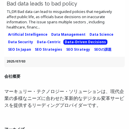
Bad data leads to bad policy
TL;DR Bad data can lead to misguided policies that negatively
affect public life, as officials base decisions on inaccurate
information. The issue spans multiple sectors , including
healthcare, financ...
Artificial Intelligence
Data Management
Data Science
Data Security
Data-Centric
Data-Driven Decisions
SEO In Japan
SEO Strategies
SEO Strategy
SEOの課題
2025/07/03
会社概要
マーキュリー・テクノロジー・ソリューションは、現代企
業の多様なニーズに合わせた革新的なデジタル変革サービ
スを提供するリーディングプロバイダーです。