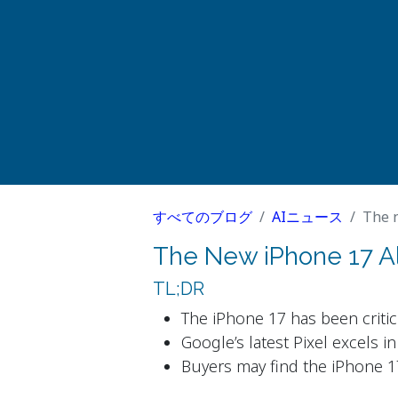
すべてのブログ
AIニュース
The n
The New iPhone 17 Al
TL;DR
The iPhone 17 has been critici
Google’s latest Pixel excels i
Buyers may find the iPhone 1