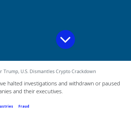
r Trump, U.S. Dismantles Crypto Crackdown
ave halted investigations and withdrawn or paused
nies and their executives.
ustries
Fraud