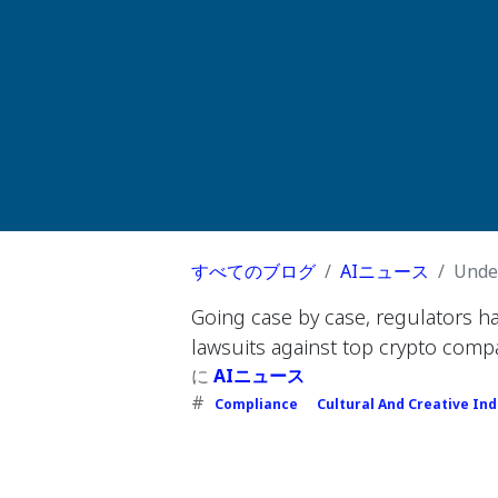
すべてのブログ
AIニュース
Unde
Going case by case, regulators h
lawsuits against top crypto compa
に
AIニュース
#
Compliance
Cultural And Creative Ind