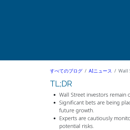
すべてのブログ
AIニュース
Wall 
TL;DR
Wall Street investors remain 
Significant bets are being pla
future growth.
Experts are cautiously monit
potential risks.