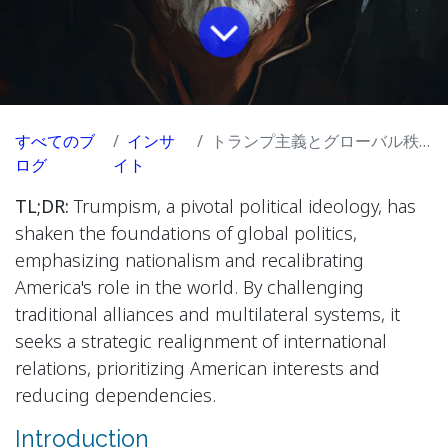
すべてのブ
インサ
トランプ主義とグローバル秩序への影響を理解する
ログ
イト
TL;DR:
Trumpism, a pivotal political ideology, has
shaken the foundations of global politics,
emphasizing nationalism and recalibrating
America's role in the world. By challenging
traditional alliances and multilateral systems, it
seeks a strategic realignment of international
relations, prioritizing American interests and
reducing dependencies.
Introduction