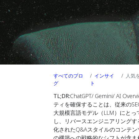
すべてのブロ
インサイ
人気
グ
ト
TL;DR:
ChatGPT/ Gemini/ AI
ティを確保することは、従来のS
大規模言語モデル（LLM）にと
し、リバースエンジニアリングす
化されたQ&Aスタイルのコンテ
の構築への戦略的なシフトが含ま