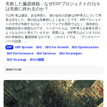
失敗した臓器移植：なぜERPプロジェクトの75％
は失敗に終わるのか？
TL;DR: 私は最近、ある幹部と、彼の会社の悲惨なERP導入について率
直な話をした。彼の話は悲劇的によくあることです。ERPプロジェク
トの大半が失敗するのは、ソフトウェアが原因ではなく、根本的な
戦略的誤算が原因なのです。リーダーたちは、ERP導入を新車を買う
ようなものだと考えていますが、実際には、ERP導入はビジネスのた
めの本格的な 臓器移植 なのです。このガイドでは、「デジタルペー
パーの誤謬」...
ERP
ERP System
SEO
SEO For Growth
SEO Optimization
SEO Performance
SEO Services
SEO Strategies
SEO Strategy
SEOの課題
2025/11/28