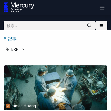
6 記事
ERP
×
James Huang