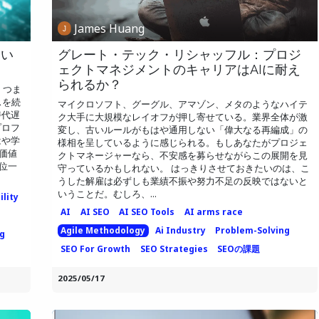
James Huang
しい
グレート・テック・リシャッフル：プロジ
ェクトマネジメントのキャリアはAIに耐え
られるか？
、つま
スを続
マイクロソフト、グーグル、アマゾン、メタのようなハイテ
時代遅
ク大手に大規模なレイオフが押し寄せている。業界全体が激
プロフ
変し、古いルールがもはや通用しない「偉大なる再編成」の
はや学
様相を呈しているように感じられる。もしあなたがプロジェ
 価値
クトマネージャーなら、不安感を募らせながらこの展開を見
三位一
守っているかもしれない。 はっきりさせておきたいのは、こ
うした解雇は必ずしも業績不振や努力不足の反映ではないと
いうことだ。むしろ、...
lity
AI
AI SEO
AI SEO Tools
AI arms race
Agile Methodology
Ai Industry
Problem-Solving
ng
SEO For Growth
SEO Strategies
SEOの課題
2025/05/17