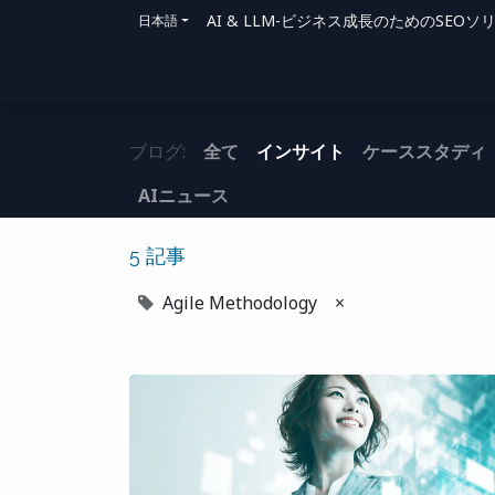
AI & LLM-ビジネス成長のためのSE
日本語
ホーム
ソリューション
サポート方法
ブログ:
全て
インサイト
ケーススタディ
AIニュース
5 記事
Agile Methodology
×