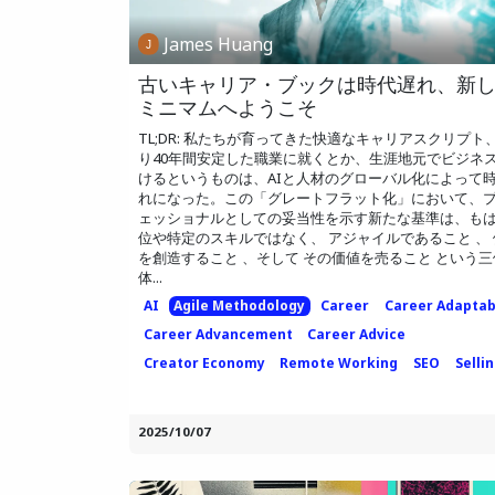
James Huang
古いキャリア・ブックは時代遅れ、新
ミニマムへようこそ
TL;DR: 私たちが育ってきた快適なキャリアスクリプト
り40年間安定した職業に就くとか、生涯地元でビジネ
けるというものは、AIと人材のグローバル化によって
れになった。この「グレートフラット化」において、
ェッショナルとしての妥当性を示す新たな基準は、も
位や特定のスキルではなく、 アジャイルであること 、
を創造すること 、そして その価値を売ること という
体...
AI
Agile Methodology
Career
Career Adaptabi
Career Advancement
Career Advice
Creator Economy
Remote Working
SEO
Selli
2025/10/07