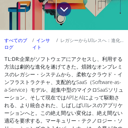
すべてのブ
インサ
レガシーからUIレスへ：進化し続けるソフトウェア環境をナビゲートする
ログ
イト
TL:DR:
企業がソフトウェアにアクセスし、利用する
方法は劇的な進化を遂げてきた。煩雑なオンプレミ
スのレガシー・システムから、柔軟なクラウド・イ
ンフラストラクチャ、支配的なSaaS（Software-as-
a-Service）モデル、超集中型のマイクロSaaSソリュ
ーション、そして現在ではAPIとAIによって駆動さ
れる、より統合された、しばしばUIレスのアプリケ
ーションへと。この絶え間ない変化は、絶え間ない
適応を要求する。マーキュリー・テクノロジー・ソ